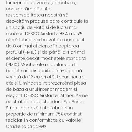
furnizori de covoare și mochete,
considerăm că este
responsabilitatea noastră să
dezvoltăm produse care contribuie la
un spațiu de viață și de lucru mai
sănătos. DESSO AirMaster® Atmos™
oferă tehnologii brevetate care sunt
de 8 ori mai eficiente în captarea
prafului (PM10) și de până la 4 ori mai
eficiente decât mochetele standard
(PM10). Mochetele modulare cu fir
buclat sunt disponibile într-o gamă
variată de 12 culori atât tonuri neutre,
cât și luminoase, reprezentând piesa
de bază a unui interior modern și
elegant. DESSO AirMaster Atmos™ vine
cu strat de bază standard EcoBase.
Stratul de bază este fabricat în
proporție de minimum 75% conținut
reciclat, în conformitate cu valorile
Cradle to Cradle®.