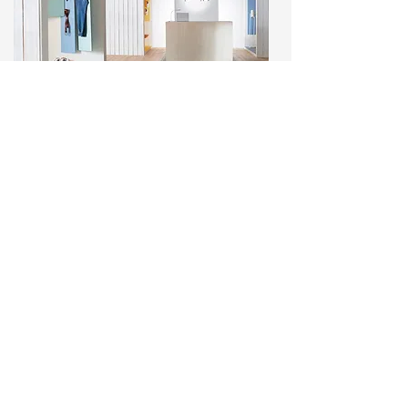
Ai nevoie de mai multe
detalii?
Contacteaza-ne.
Parteneri: