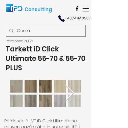
Consulting
+40744405038
Pardoseală LVT
Tarkett iD Click
Ultimate 55-70 & 55-70
PLUS
Pardoseală LVT iD Click Ultimate se
reinventează atât prin noi posibilități