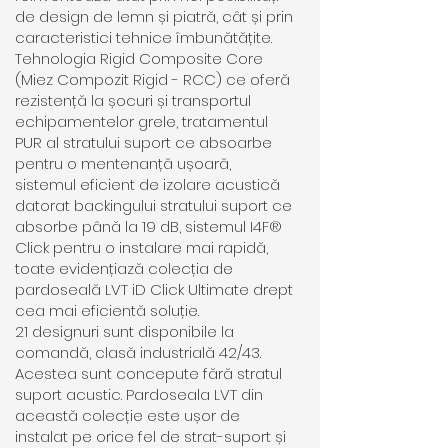
de design de lemn și piatră, cât și prin
caracteristici tehnice îmbunătățite.
Tehnologia Rigid Composite Core
(Miez Compozit Rigid - RCC) ce oferă
rezistență la șocuri și transportul
echipamentelor grele, tratamentul
PUR al stratului suport ce absoarbe
pentru o mentenanță ușoară,
sistemul eficient de izolare acustică
datorat backingului stratului suport ce
absorbe până la 19 dB, sistemul I4F®
Click pentru o instalare mai rapidă,
toate evidențiază colecția de
pardoseală LVT iD Click Ultimate drept
cea mai eficientă soluție.
21 designuri sunt disponibile la
comandă, clasă industrială 42/43.
Acestea sunt concepute fără stratul
suport acustic. Pardoseala LVT din
această colecție este ușor de
instalat pe orice fel de strat-suport și