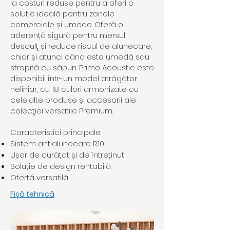
la costuri reduse pentru a oferi o
soluție ideală pentru zonele
comerciale și umede. Oferă o
aderență sigură pentru mersul
desculţ și reduce riscul de alunecare,
chiar și atunci când este umedă sau
stropită cu săpun. Primo Acoustic este
disponibil într-un model atrăgător
neliniar, cu 18 culori armonizate cu
celelalte produse și accesorii ale
colecţiei versatile Premium.
Caracteristici principale:
Sistem antialunecare R10
Ușor de curățat și de întreținut
Soluție de design rentabilă
Ofertă versatilă
Fișă tehnică