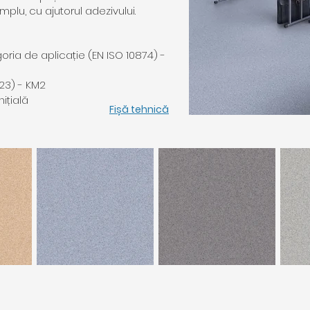
mplu, cu ajutorul adezivului.
goria de aplicație (EN ISO 10874) -
23) - KM2
nițială
Fișă tehnică