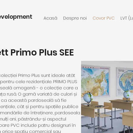
evelopment
Acasă
Despre noi
Covor PVC
LVT (L
tt Primo Plus SEE
ecției Primo Plus sunt ideale atât
 pentru cele rezidențiale. PRIMO PLUS
oseală omogenă - o colecție care a
ața rusă. O gamă variată de culori și
c ca această pardoseală să fie
dențiale, cât și pentru spațiile publice
omandările de întreținere, pardoseala
lți ani, păstrându-și aspectul
oare PVC include patru designuri în
 în orice spațiu comercial sau