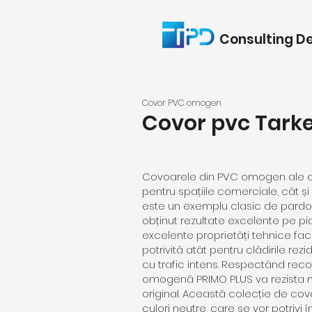
Consulting D
Covor PVC omogen
Covor pvc Tarke
Covoarele din PVC omogen ale col
pentru spațiile comerciale, cât și
este un exemplu clasic de pard
obținut rezultate excelente pe pi
excelente proprietăți tehnice fa
potrivită atât pentru clădirile rezi
cu trafic intens. Respectând rec
omogenă PRIMO PLUS va rezista mu
original. Această colecție de cov
culori neutre, care se vor potrivi