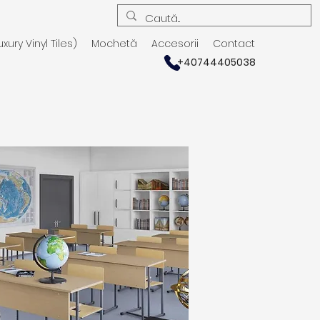
uxury Vinyl Tiles)
Mochetă
Accesorii
Contact
+40744405038